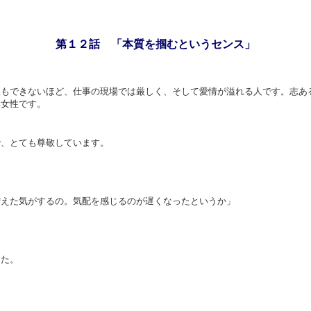
第１２話 「本質を掴むというセンス」
像もできないほど、仕事の現場では厳しく、そして愛情が溢れる人です。志あ
い女性です。
で、とても尊敬しています。
増えた気がするの。気配を感じるのが遅くなったというか」
した。