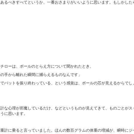
来あるべきすべてというか、一番おさまりがいいように思います。もしかした
。
、
チローは、ボールのとらえ方について聞かれたとき、
手の手から離れた瞬間に捕らえるものなんです」
中でバットを振り終わっている、という感覚は、ボールの芯が見えるからでし
余計な心理が邪魔しているだけ、などというものが見えてきて、ものごとがス
ように思います。
体重計に乗ると言っていました。ほんの数百グラムの体重の増減が、瞬時にジ