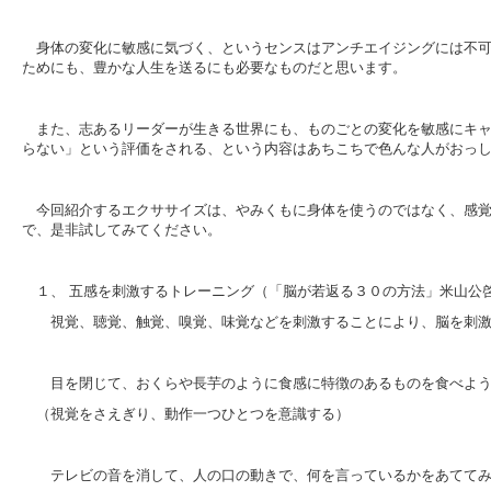
身体の変化に敏感に気づく、というセンスはアンチエイジングには不
ためにも、豊かな人生を送るにも必要なものだと思います。
また、志あるリーダーが生きる世界にも、ものごとの変化を敏感にキ
らない」という評価をされる、という内容はあちこちで色んな人がおっ
今回紹介するエクササイズは、やみくもに身体を使うのではなく、感
で、是非試してみてください。
１、 五感を刺激するトレーニング（「脳が若返る３０の方法」米山公
視覚、聴覚、触覚、嗅覚、味覚などを刺激することにより、脳を刺激
目を閉じて、おくらや長芋のように食感に特徴のあるものを食べよ
（視覚をさえぎり、動作一つひとつを意識する）
テレビの音を消して、人の口の動きで、何を言っているかをあてて