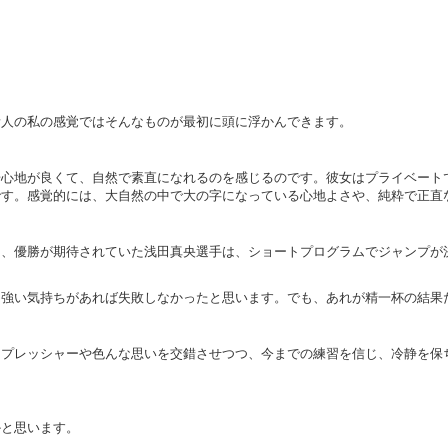
素人の私の感覚ではそんなものが最初に頭に浮かんできます。
居心地が良くて、自然で素直になれるのを感じるのです。彼女はプライベート
です。感覚的には、大自然の中で大の字になっている心地よさや、純粋で正直
り、優勝が期待されていた浅田真央選手は、ショートプログラムでジャンプが
う強い気持ちがあれば失敗しなかったと思います。でも、あれが精一杯の結果
、プレッシャーや色んな思いを交錯させつつ、今までの練習を信じ、冷静を保
かと思います。