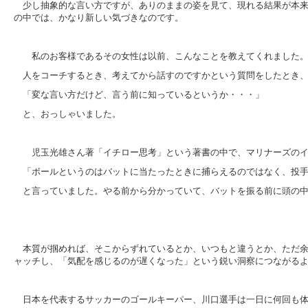
少し抽象的な言い方ですが、ありのままの姿を見て、現れる結果が本
の中では、かなり新しい気づきなのです。
私のお客様であるその女性は以前、こんなことを教えてくれました
人をコーチするとき、考えてから話すのですかという質問をしたとき
「変な言い方だけど、言う前に知っているというか・・・」
と、おっしゃいました。
児玉光雄さん著「イチロー思考」という著書の中で、マリナーズのイ
「ボールというのはバットに当たったときに捕らえるのではなく、投
と言っていました。やる前から分かっていて、バットを振る前に頭の
本質が掴めれば、そこからずれているとか、いつもと違うとか、ただ
ャッチし、「気配を感じるのが遅くなった」という鋭い洞察につながる
日本を代表するサッカーのゴールキーパー、川口選手は一日に何回も